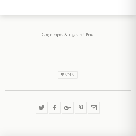
Σως σαφράν & τηγανητή Ρόκα
ΨΆΡΙΑ