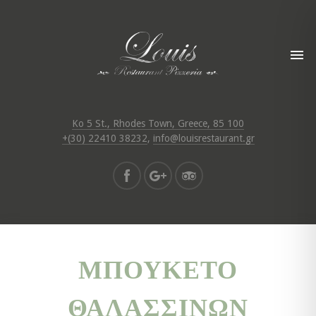
Ko 5 St., Rhodes Town, Greece, 85 100
+(30) 22410 38232
,
info@louisrestaurant.gr
ΜΠΟΥΚΈΤΟ
ΘΑΛΑΣΣΙΝΏΝ