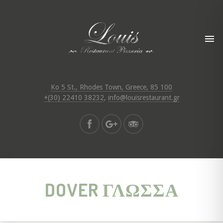
Ko 5 St., Rhodes Town, Greece, 85 100
+(30) 22410 38232
,
info@louisrestaurant.gr
DOVER ΓΛΏΣΣΑ