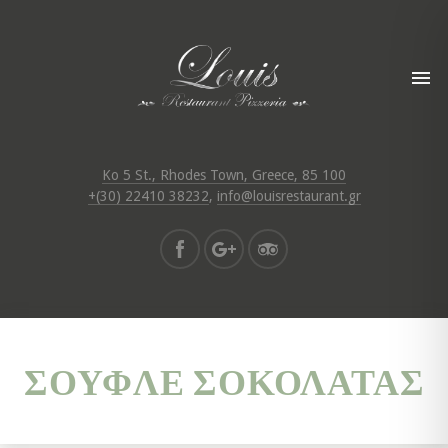
Ko 5 St., Rhodes Town, Greece, 85 100
+(30) 22410 38232
,
info@louisrestaurant.gr
ΣΟΥΦΛΈ ΣΟΚΟΛΆΤΑΣ